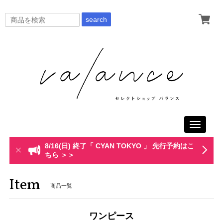
search
Toggle
navigati
8/16(日) 終了「 CYAN TOKYO 」 先行予約はこ
ちら ＞＞
Item
商品一覧
ワンピース