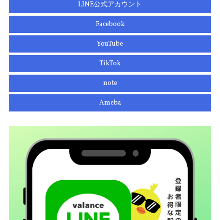
LINE公式アカウント
Facebook
YouTube
TikTok
note
Ameba