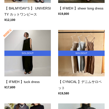
【 BALMYDAY'S 】 UNIVERSI
【 IFMEH 】sheer long dress
¥19,800
TY カットワンピース
¥12,100
SOLDOUT
SOLDOUT
【 IFMEH 】tuck dress
【 CYNICAL 】デニムサロペ
¥17,600
ット
¥19,580