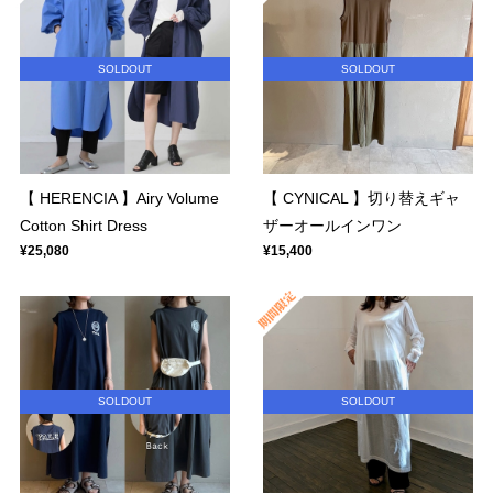
SOLDOUT
SOLDOUT
【 HERENCIA 】Airy Volume
【 CYNICAL 】切り替えギャ
Cotton Shirt Dress
ザーオールインワン
¥25,080
¥15,400
SOLDOUT
SOLDOUT