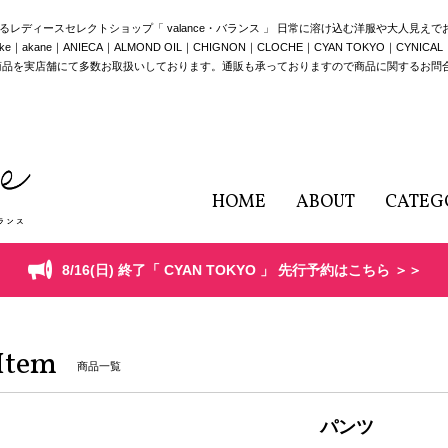
構えるレディースセレクトショップ「 valance・バランス 」 日常に溶け込む洋服や大人見え
e｜ANIECA｜ALMOND OIL｜CHIGNON｜CLOCHE｜CYAN TOKYO｜CYNICAL｜HERE
商品を実店舗にて多数お取扱いしております。通販も承っておりますので商品に関するお問
HOME
ABOUT
CATEG
8/16(日) 終了「 CYAN TOKYO 」 先行予約はこちら ＞＞
Item
商品一覧
パンツ