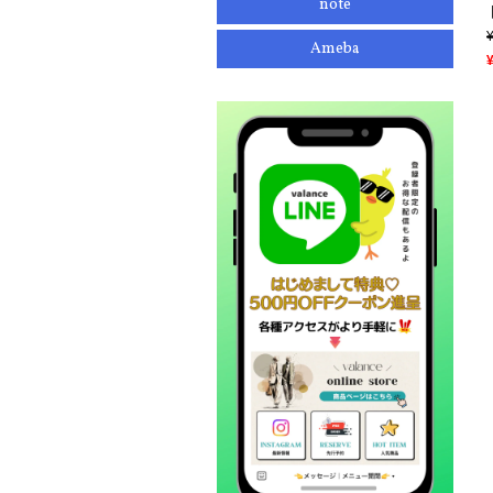
note
Ameba