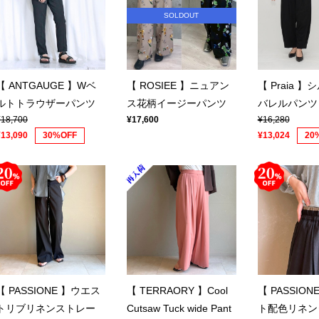
SOLDOUT
【 ANTGAUGE 】Wベ
【 ROSIEE 】ニュアン
【 Praia 
ルトトラウザーパンツ
ス花柄イージーパンツ
バレルパンツ
¥18,700
¥17,600
¥16,280
¥13,090
30%OFF
¥13,024
20
【 PASSIONE 】ウエス
【 TERRAORY 】Cool
【 PASSIO
トリブリネンストレー
Cutsaw Tuck wide Pant
ト配色リネン