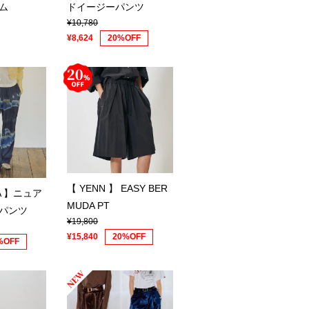
ム
ドイージーパンツ
¥10,780
¥8,624
20%OFF
【 YENN 】 EASY BER
NA 】ニュア
MUDA PT
パンツ
¥19,800
¥15,840
20%OFF
%OFF