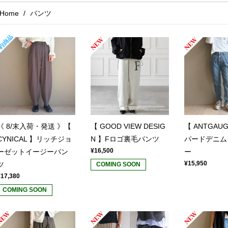
Home
パンツ
《 8/末入荷・発送 》【
【 GOOD VIEW DESIG
【 ANTGAU
CYNICAL 】リッチジョ
N 】Fロゴ裏毛パンツ
パードデニム
¥16,500
ーゼットイージーパン
ー
¥15,950
ツ
COMING SOON
¥17,380
COMING SOON