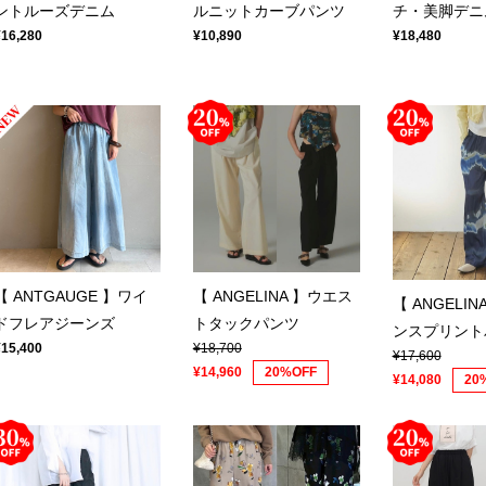
ントルーズデニム
ルニットカーブパンツ
チ・美脚デニ
¥16,280
¥10,890
¥18,480
【 ANTGAUGE 】ワイ
【 ANGELINA 】ウエス
【 ANGELI
ドフレアジーンズ
トタックパンツ
ンスプリント
¥15,400
¥18,700
¥17,600
¥14,960
20%OFF
¥14,080
20