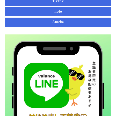
TikTok
note
Ameba