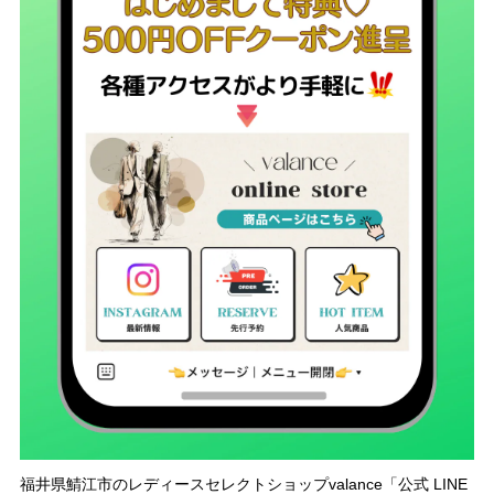
福井県鯖江市のレディースセレクトショップvalance「公式 LINE