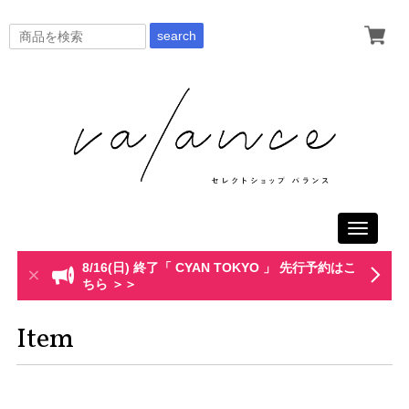
search
Toggle
navigati
8/16(日) 終了「 CYAN TOKYO 」 先行予約はこ
ちら ＞＞
Item