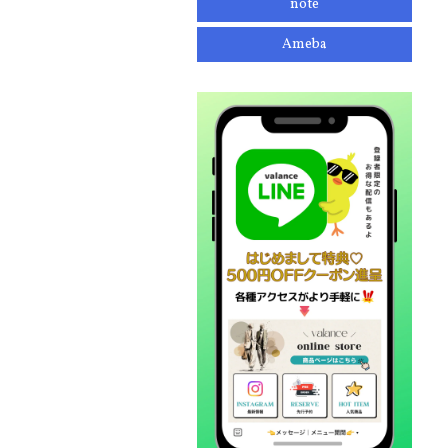
note
Ameba