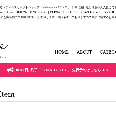
構えるレディースセレクトショップ「 valance・バランス 」 日常に溶け込む洋服や大人見え
e｜ANIECA｜ALMOND OIL｜CHIGNON｜CLOCHE｜CYAN TOKYO｜CYNICAL｜HERE
商品を実店舗にて多数お取扱いしております。通販も承っておりますので商品に関するお問
HOME
ABOUT
CATEG
8/16(日) 終了「 CYAN TOKYO 」 先行予約はこちら ＞＞
Item