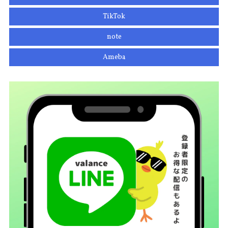
TikTok
note
Ameba