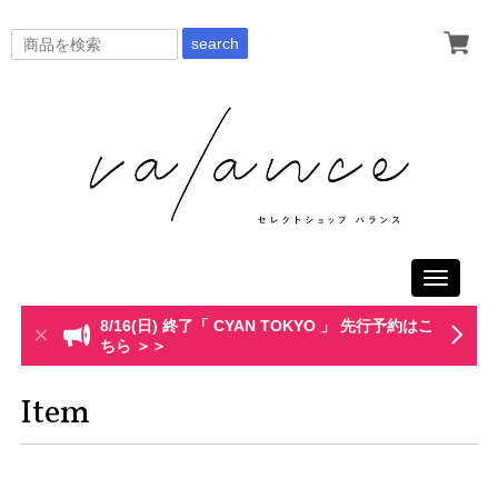
search
Toggle
navigati
8/16(日) 終了「 CYAN TOKYO 」 先行予約はこ
ちら ＞＞
Item