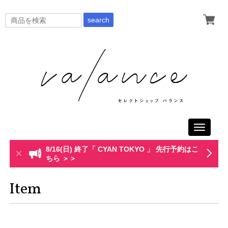
search
Toggle
navigati
8/16(日) 終了「 CYAN TOKYO 」 先行予約はこ
ちら ＞＞
Item