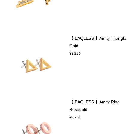
【 BAQLESS 】Amity Triangle
Gold
¥8,250
【 BAQLESS 】Amity Ring
Rosegold
¥8,250