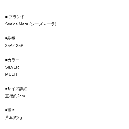
■ ブランド
Sea’ds Mara (シーズマーラ)
◾️品番
25A2-25P
■カラー
SILVER
MULTI
◾️サイズ詳細
直径約2cm
◾️重さ
片耳約2g