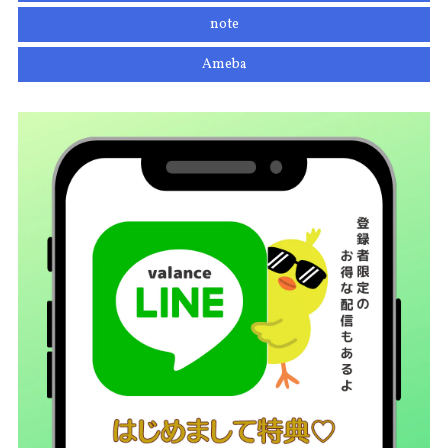
note
Ameba