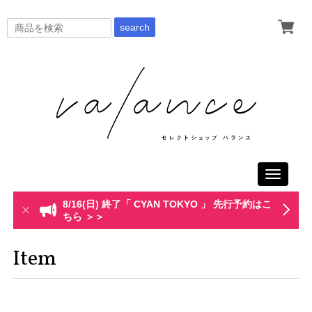
search
Toggle
navigati
8/16(日) 終了「 CYAN TOKYO 」 先行予約はこ
ちら ＞＞
Item