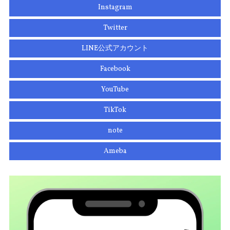
Instagram
Twitter
LINE公式アカウント
Facebook
YouTube
TikTok
note
Ameba