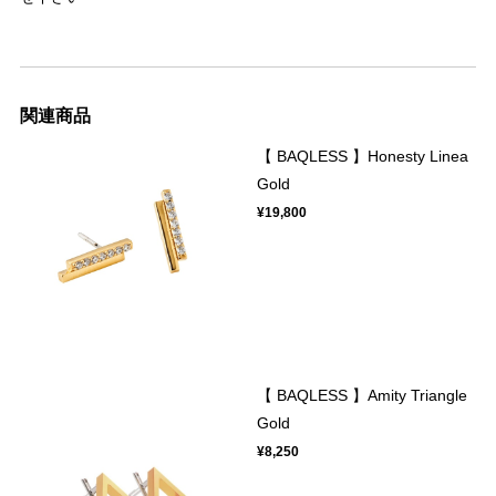
関連商品
【 BAQLESS 】Honesty Linea
Gold
¥19,800
【 BAQLESS 】Amity Triangle
Gold
¥8,250