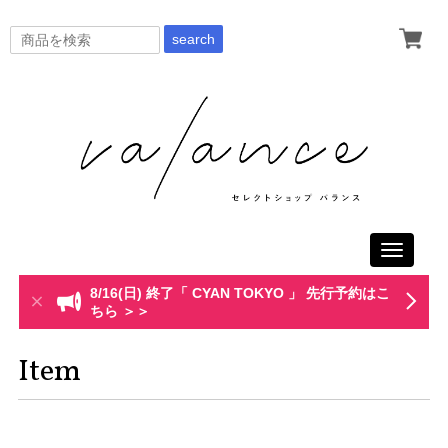
search
Toggle
navigati
8/16(日) 終了「 CYAN TOKYO 」 先行予約はこ
ちら ＞＞
Item