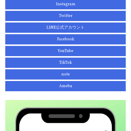
Instagram
Twitter
LINE公式アカウント
Facebook
YouTube
TikTok
note
Ameba