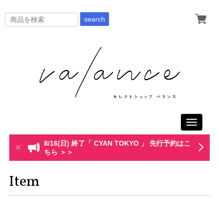
search
Toggle
navigati
8/16(日) 終了「 CYAN TOKYO 」 先行予約はこ
ちら ＞＞
Item