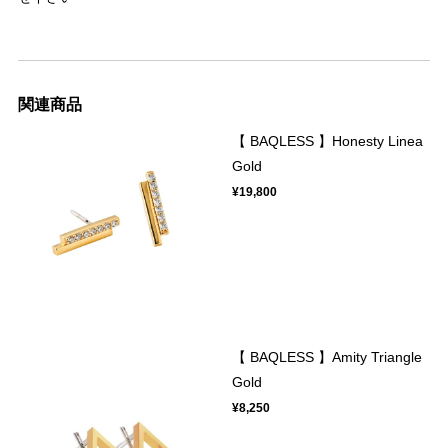
関連商品
【 BAQLESS 】Honesty Linea
Gold
¥19,800
【 BAQLESS 】Amity Triangle
Gold
¥8,250