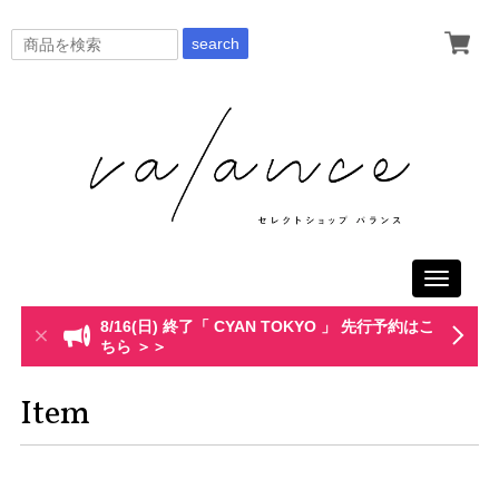
search
Toggle
navigati
8/16(日) 終了「 CYAN TOKYO 」 先行予約はこ
ちら ＞＞
Item