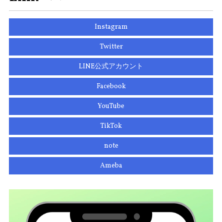
Instagram
Twitter
LINE公式アカウント
Facebook
YouTube
TikTok
note
Ameba