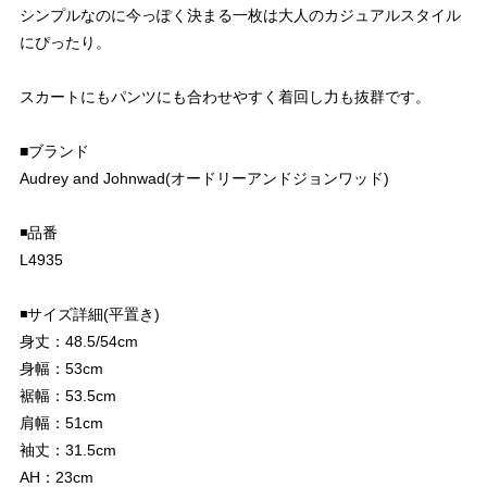
シンプルなのに今っぽく決まる一枚は大人のカジュアルスタイル
にぴったり。
スカートにもパンツにも合わせやすく着回し力も抜群です。
■ブランド
Audrey and Johnwad(オードリーアンドジョンワッド)
◾️品番
L4935
◾️サイズ詳細(平置き)
身丈：48.5/54cm
身幅：53cm
裾幅：53.5cm
肩幅：51cm
袖丈：31.5cm
AH：23cm