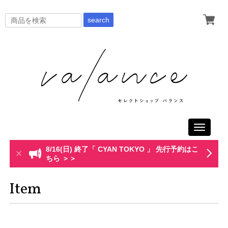
search
Toggle
navigati
8/16(日) 終了「 CYAN TOKYO 」 先行予約はこ
ちら ＞＞
Item