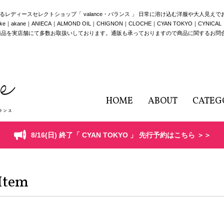
構えるレディースセレクトショップ「 valance・バランス 」 日常に溶け込む洋服や大人見え
e｜ANIECA｜ALMOND OIL｜CHIGNON｜CLOCHE｜CYAN TOKYO｜CYNICAL｜HERE
商品を実店舗にて多数お取扱いしております。通販も承っておりますので商品に関するお問
HOME
ABOUT
CATEG
8/16(日) 終了「 CYAN TOKYO 」 先行予約はこちら ＞＞
Item