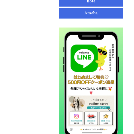
note
Ameba