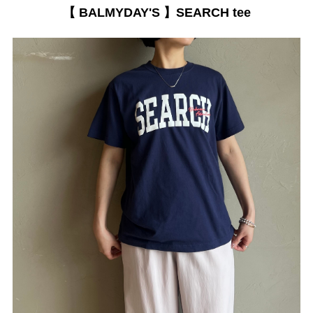
【 BALMYDAY'S 】SEARCH tee