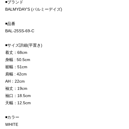
◾️ブランド
BALMYDAY'S (バルミーデイズ)
◾️品番
BAL-25SS-69-C
◾️サイズ詳細(平置き)
着丈：68cm
身幅 : 50.5cm
裾幅：51cm
肩幅 : 42cm
AH：22cm
袖丈：19cm
袖口：18.5cm
天幅：12.5cm
◾️カラー
WHITE