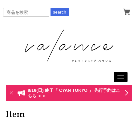
search
Toggle
navigati
8/16(日) 終了「 CYAN TOKYO 」 先行予約はこ
ちら ＞＞
Item