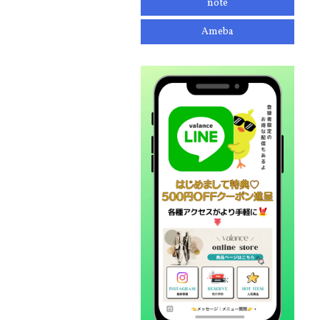
note
Ameba