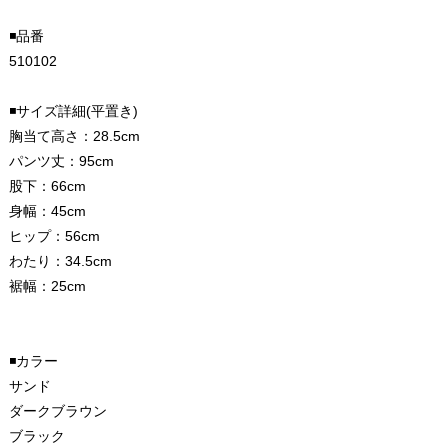
◾️品番
510102
◾️サイズ詳細(平置き)
胸当て高さ：28.5cm
パンツ丈：95cm
股下：66cm
身幅：45cm
ヒップ：56cm
わたり：34.5cm
裾幅：25cm
◾️カラー
サンド
ダークブラウン
ブラック