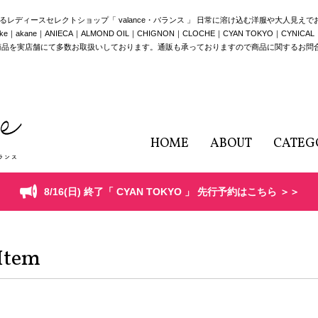
構えるレディースセレクトショップ「 valance・バランス 」 日常に溶け込む洋服や大人見え
e｜ANIECA｜ALMOND OIL｜CHIGNON｜CLOCHE｜CYAN TOKYO｜CYNICAL｜HERE
商品を実店舗にて多数お取扱いしております。通販も承っておりますので商品に関するお問
HOME
ABOUT
CATEG
8/16(日) 終了「 CYAN TOKYO 」 先行予約はこちら ＞＞
Item