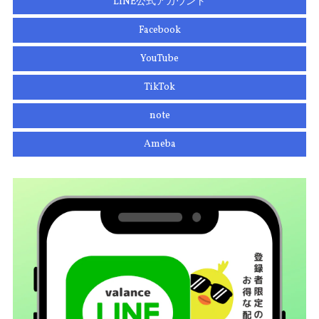
LINE公式アカウント
Facebook
YouTube
TikTok
note
Ameba