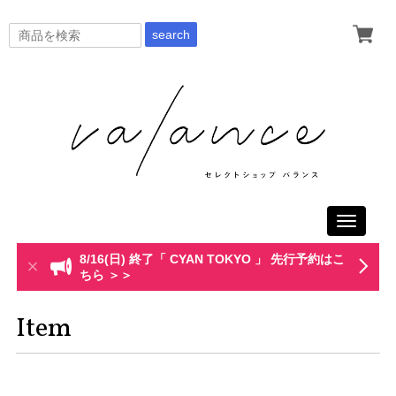
search
Toggle
navigati
8/16(日) 終了「 CYAN TOKYO 」 先行予約はこ
ちら ＞＞
Item