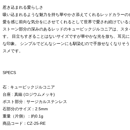
惹き込まれる愛らしさ
吸い込まれるような魅力を持ち華やかさ添えてくれるレッドカラーの
愛を感じ前向な気分をにさせてくれるとして世界で愛され続けている
ストーン部分の深みのあるレッドのキュービックジルコニアは、スタ
す。 目立ちすぎることはないサイズですが華やかな光を放ち、耳元
な印象。 シンプルでどんなシーンにも馴染むので手放せなくなりそう
スメです。
SPECS
石 : キュービックジルコニア
台座 : 真鍮 (ロジウムメッキ)
ポスト部分 : サージカルステンレス
石部分のサイズ：2.5mm
重量（片側）：約0.1g
商品コード：CZ-25-RE