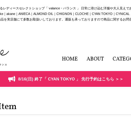
構えるレディースセレクトショップ「 valance・バランス 」 日常に溶け込む洋服や大人見え
e｜ANIECA｜ALMOND OIL｜CHIGNON｜CLOCHE｜CYAN TOKYO｜CYNICAL｜HERE
商品を実店舗にて多数お取扱いしております。通販も承っておりますので商品に関するお問
HOME
ABOUT
CATEG
8/16(日) 終了「 CYAN TOKYO 」 先行予約はこちら ＞＞
Item