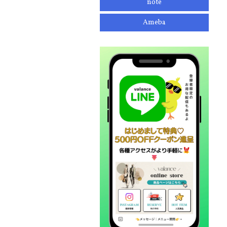
note
Ameba