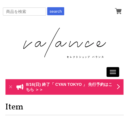
search
Toggle
navigati
8/16(日) 終了「 CYAN TOKYO 」 先行予約はこ
ちら ＞＞
Item