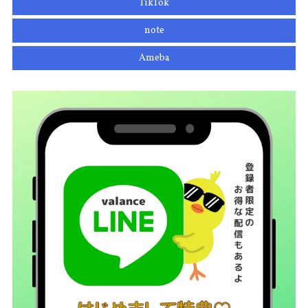
TikTok
note
Ameba