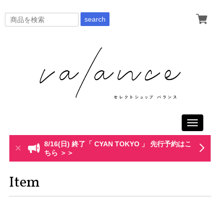
search
Toggle
navigati
8/16(日) 終了「 CYAN TOKYO 」 先行予約はこ
ちら ＞＞
Item