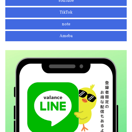
YouTube
TikTok
note
Ameba