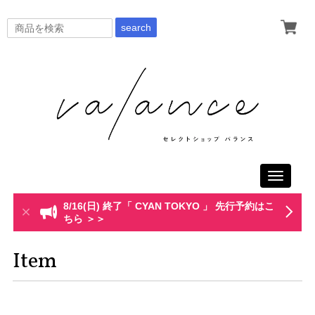
search
Toggle
navigati
8/16(日) 終了「 CYAN TOKYO 」 先行予約はこ
ちら ＞＞
Item