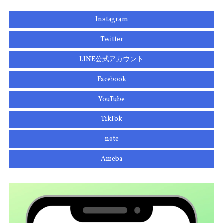
Instagram
Twitter
LINE公式アカウント
Facebook
YouTube
TikTok
note
Ameba