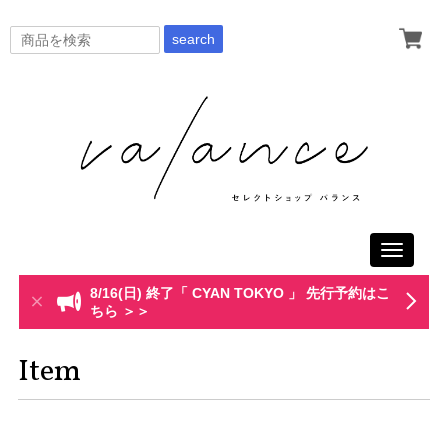
search
Toggle
navigati
8/16(日) 終了「 CYAN TOKYO 」 先行予約はこ
ちら ＞＞
Item