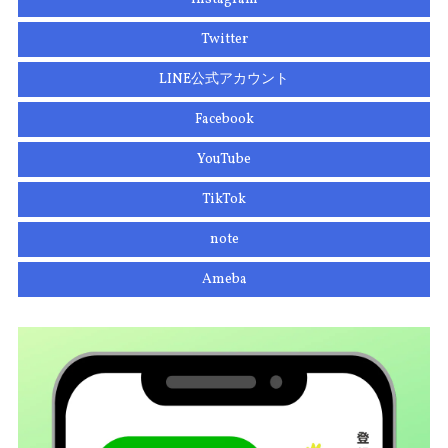
Twitter
LINE公式アカウント
Facebook
YouTube
TikTok
note
Ameba