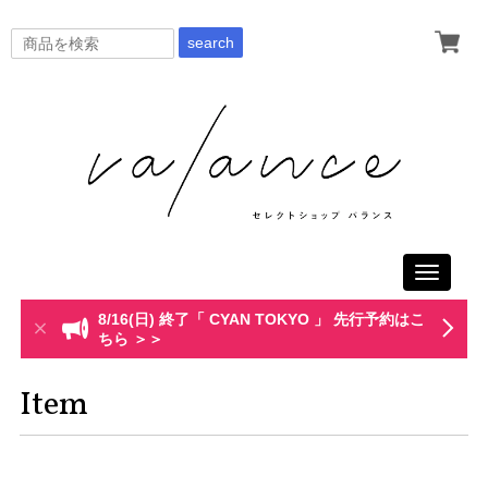
search
Toggle
navigati
8/16(日) 終了「 CYAN TOKYO 」 先行予約はこ
ちら ＞＞
Item