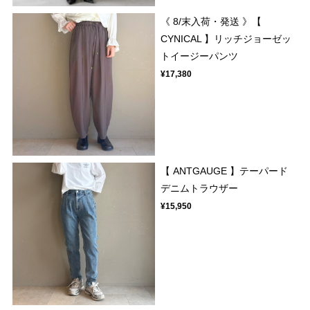
《 8/末入荷・発送 》【
CYNICAL 】リッチジョーゼッ
トイージーパンツ
¥17,380
【 ANTGAUGE 】テーパード
デニムトラウザー
¥15,950