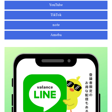
YouTube
TikTok
note
Ameba