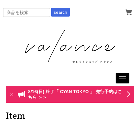
search
Toggle
navigati
8/16(日) 終了「 CYAN TOKYO 」 先行予約はこ
ちら ＞＞
Item