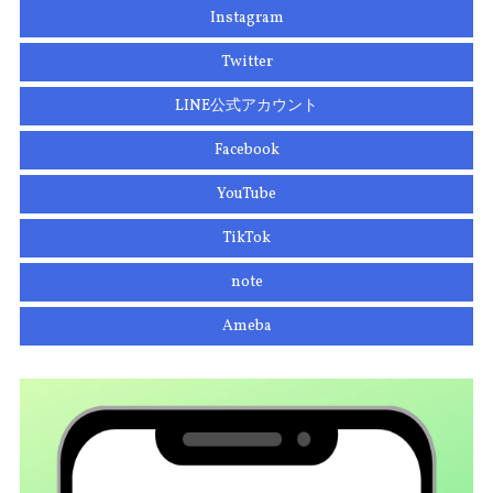
Instagram
Twitter
LINE公式アカウント
Facebook
YouTube
TikTok
note
Ameba