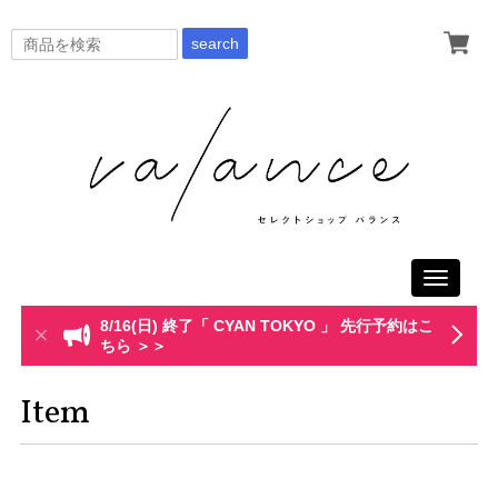
search
Toggle
navigati
8/16(日) 終了「 CYAN TOKYO 」 先行予約はこ
ちら ＞＞
Item