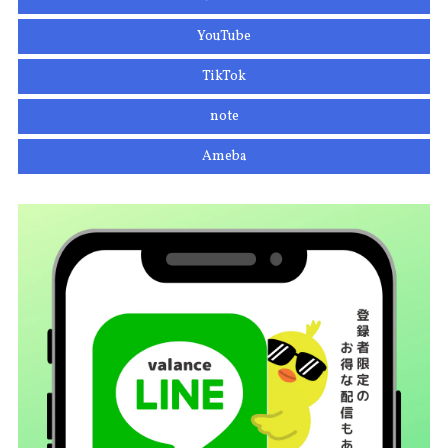
YouTube
TikTok
note
Ameba