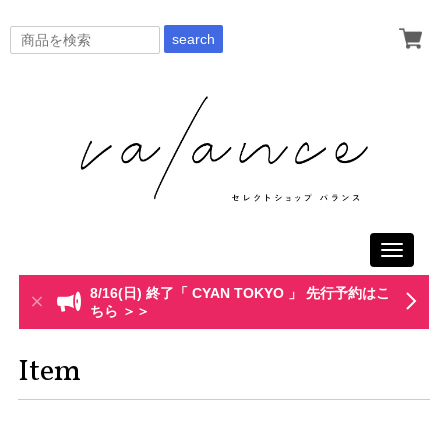
search
Toggle
navigati
8/16(日) 終了「 CYAN TOKYO 」 先行予約はこ
ちら ＞＞
Item