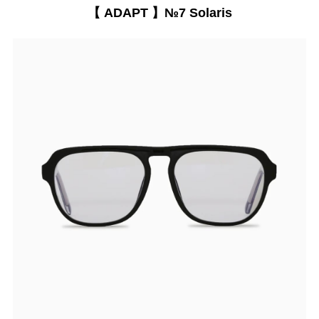
【 ADAPT 】№7 Solaris