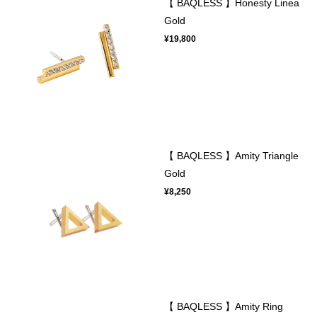
【 BAQLESS 】Honesty Linea
Gold
¥19,800
【 BAQLESS 】Amity Triangle
Gold
¥8,250
【 BAQLESS 】Amity Ring