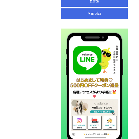
note
Ameba