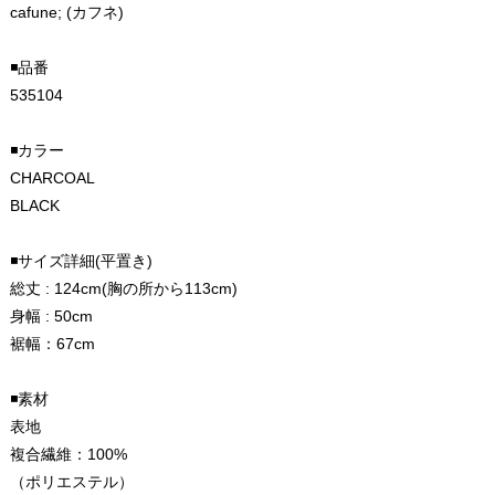
cafune; (カフネ)
◾️品番
535104
◾️カラー
CHARCOAL
BLACK
◾️サイズ詳細(平置き)
総丈 : 124cm(胸の所から113cm)
身幅 : 50cm
裾幅：67cm
◾️素材
表地
複合繊維：100%
（ポリエステル）