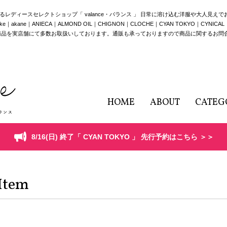
構えるレディースセレクトショップ「 valance・バランス 」 日常に溶け込む洋服や大人見え
e｜ANIECA｜ALMOND OIL｜CHIGNON｜CLOCHE｜CYAN TOKYO｜CYNICAL｜HERE
商品を実店舗にて多数お取扱いしております。通販も承っておりますので商品に関するお問
HOME
ABOUT
CATEG
8/16(日) 終了「 CYAN TOKYO 」 先行予約はこちら ＞＞
Item