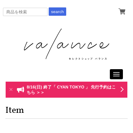
search
Toggle
navigati
8/16(日) 終了「 CYAN TOKYO 」 先行予約はこ
ちら ＞＞
Item