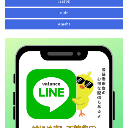
TikTok
note
Ameba