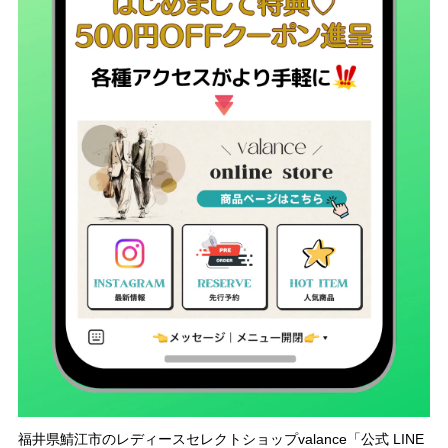
福井県鯖江市のレディースセレクトショップvalance「公式 LINE