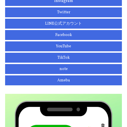
Instagram
Twitter
LINE公式アカウント
Facebook
YouTube
TikTok
note
Ameba