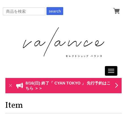
search
Toggle
navigati
8/16(日) 終了「 CYAN TOKYO 」 先行予約はこ
ちら ＞＞
Item