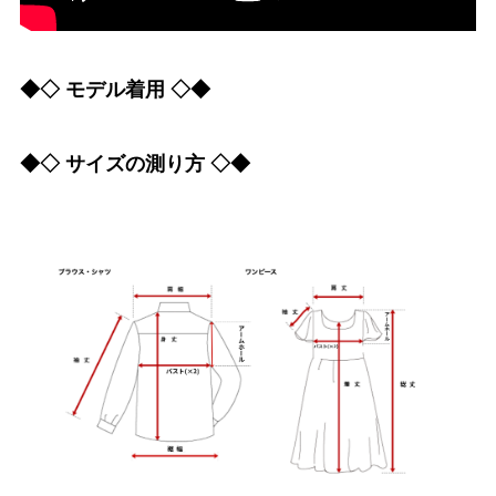
◆◇ モデル着用 ◇◆
◆◇ サイズの測り方 ◇◆