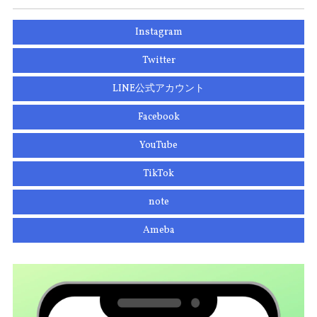
Instagram
Twitter
LINE公式アカウント
Facebook
YouTube
TikTok
note
Ameba