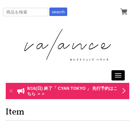
search
Toggle
navigati
8/16(日) 終了「 CYAN TOKYO 」 先行予約はこ
ちら ＞＞
Item