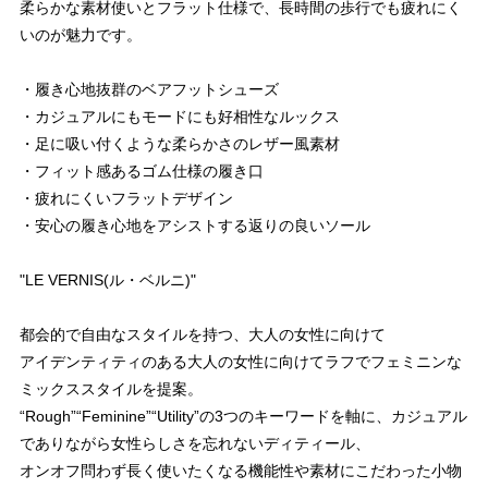
柔らかな素材使いとフラット仕様で、長時間の歩行でも疲れにく
いのが魅力です。
・履き心地抜群のベアフットシューズ
・カジュアルにもモードにも好相性なルックス
・足に吸い付くような柔らかさのレザー風素材
・フィット感あるゴム仕様の履き口
・疲れにくいフラットデザイン
・安心の履き心地をアシストする返りの良いソール
"LE VERNIS(ル・ベルニ)"
都会的で自由なスタイルを持つ、大人の女性に向けて
アイデンティティのある大人の女性に向けてラフでフェミニンな
ミックススタイルを提案。
“Rough”“Feminine”“Utility”の3つのキーワードを軸に、カジュアル
でありながら女性らしさを忘れないディティール、
オンオフ問わず長く使いたくなる機能性や素材にこだわった小物