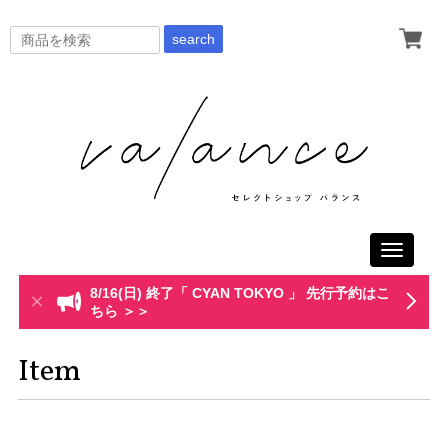
search
Toggle
navigati
8/16(日) 終了「 CYAN TOKYO 」 先行予約はこ
ちら ＞＞
Item