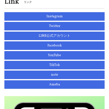
Link
リンク
Instagram
Twitter
LINE公式アカウント
Facebook
YouTube
TikTok
note
Ameba