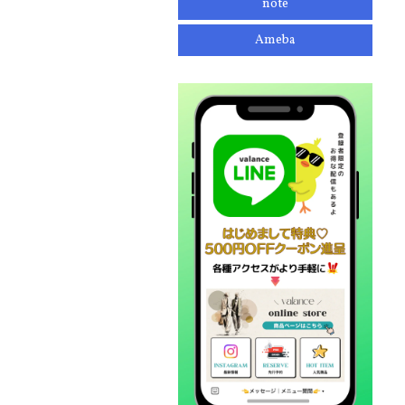
note
Ameba