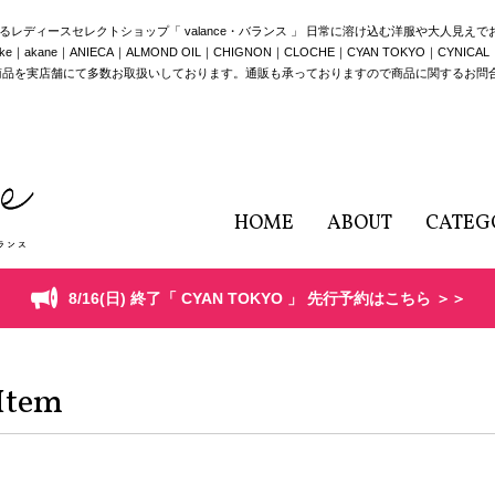
構えるレディースセレクトショップ「 valance・バランス 」 日常に溶け込む洋服や大人見え
e｜ANIECA｜ALMOND OIL｜CHIGNON｜CLOCHE｜CYAN TOKYO｜CYNICAL｜HERE
商品を実店舗にて多数お取扱いしております。通販も承っておりますので商品に関するお問
HOME
ABOUT
CATEG
8/16(日) 終了「 CYAN TOKYO 」 先行予約はこちら ＞＞
Item