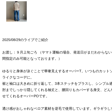
2025/08/29のライブでご紹介
お渡し：９月上旬ごろ （ヤマト運輸の場合、発送日がまだわからな
間指定のみ可能となっております。）
ゆるりと身体が泳ぐことで華奢見えするオーバーT。いつものカット
ライクなコーデに。
裾と袖口は大きめに折り返して、3本ステッチをプラスし、シンプル
肘までしっかり隠してくれる袖丈と、腰回りもカバーする身文、どん
せてくれるオーバーPOです。
透け感がおしゃれなベロア素材を逆毛で使用しています。ギラギラし