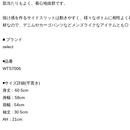
肌当たりもよく、着心地抜群です。
抜け感を作るサイドスリットは動きやすく、様々なボトムに相性よく
材なので、デニムやカーゴパンツなどメンズライクなアイテムとも◎
■ ブランド
select
◾️品番
WTS7006
◾️サイズ詳細(平置き)
身丈：60.5cm
身幅：58cm
肩幅 : 54cm
袖丈 : 30.5cm
AH：21cm