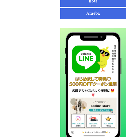
note
Ameba