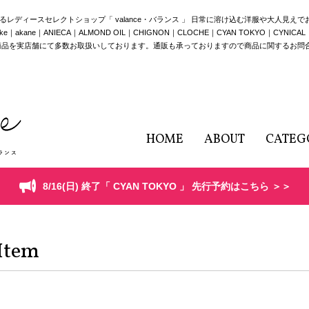
構えるレディースセレクトショップ「 valance・バランス 」 日常に溶け込む洋服や大人見え
e｜ANIECA｜ALMOND OIL｜CHIGNON｜CLOCHE｜CYAN TOKYO｜CYNICAL｜HERE
商品を実店舗にて多数お取扱いしております。通販も承っておりますので商品に関するお問
HOME
ABOUT
CATEG
8/16(日) 終了「 CYAN TOKYO 」 先行予約はこちら ＞＞
Item