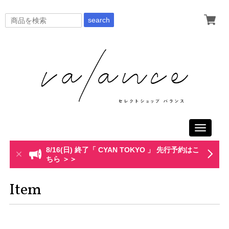
search
Toggle
navigati
8/16(日) 終了「 CYAN TOKYO 」 先行予約はこ
ちら ＞＞
Item