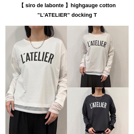
【 siro de labonte 】highgauge cotton
"L'ATELIER" docking T