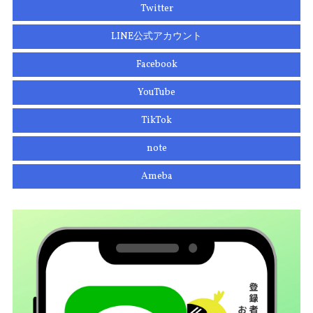
Twitter
LINE公式アカウント
Facebook
YouTube
TikTok
note
Ameba