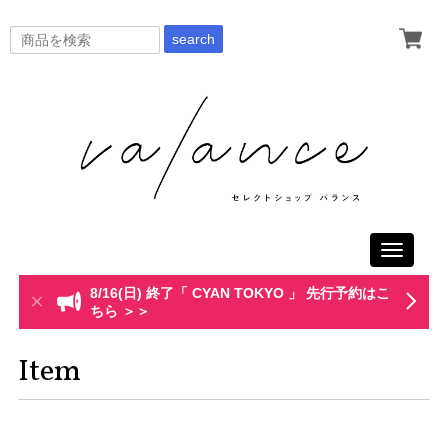
search
Toggle
navigati
8/16(日) 終了「 CYAN TOKYO 」 先行予約はこ
ちら ＞＞
Item