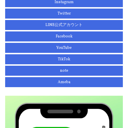
Instagram
Twitter
LINE公式アカウント
Facebook
YouTube
TikTok
note
Ameba