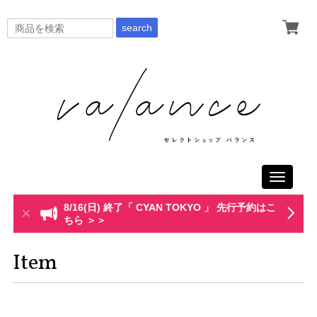
search
Toggle
navigati
8/16(日) 終了「 CYAN TOKYO 」 先行予約はこ
ちら ＞＞
Item