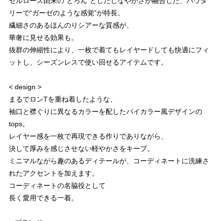
セルロース由来の“とろん”としたしなやかさが融合した、パウダ
リーで“ガーゼのような感覚”が特長。
繊細さのあるほんのりシアーな質感が、
華奢に見せる効果も。
抜群の伸縮性により、一枚で着てもレイヤードしても快適にフィ
ットし、シーズンレスで使い回せるアイテムです。
< design >
まるでロンTを重ね着したような、
袖口と襟ぐりに異なるカラーを配したバイカラー風デザインの
tops。
レイヤー感を一枚で再現できる作りでありながら、
決して厚みを感じさせない軽やかさをキープ。
ミニマルながら趣のあるディテールが、コーディネートに洗練さ
れたアクセントを加えます。
コーディネートの名脇役として
長く愛用できる一着。