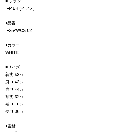
■ ブランド
IFMEH (イフメ)
◾️品番
IF25AWCS-02
◾️カラー
WHITE
■サイズ
着丈 53㎝
身巾 43㎝
肩巾 44㎝
袖丈 62㎝
袖巾 16㎝
裾巾 36㎝
◾️素材