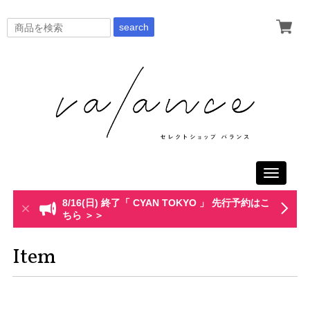
search
Toggle
navigati
8/16(日) 終了「 CYAN TOKYO 」 先行予約はこ
ちら ＞＞
Item