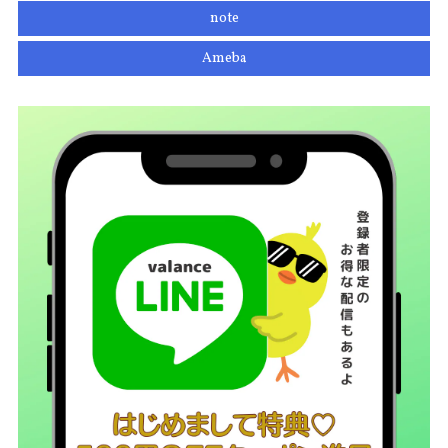
note
Ameba