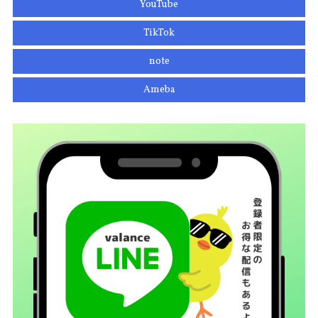
YouTube
TikTok
note
Ameba