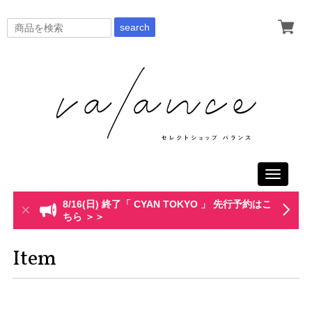
search
Toggle
navigati
8/16(日) 終了「 CYAN TOKYO 」 先行予約はこ
ちら ＞＞
Item