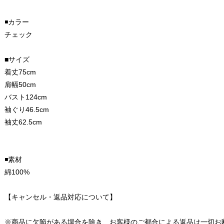
◾️カラー
チェック
■サイズ
着丈75cm
肩幅50cm
バスト124cm
袖ぐり46.5cm
袖丈62.5cm
◾️素材
綿100%
【キャンセル・返品対応について】
※商品に欠陥がある場合を除き、お客様のご都合による返品は一切お