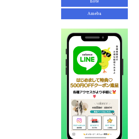
note
Ameba