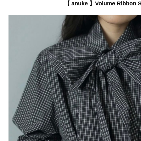
【 anuke 】Volume Ribbon S