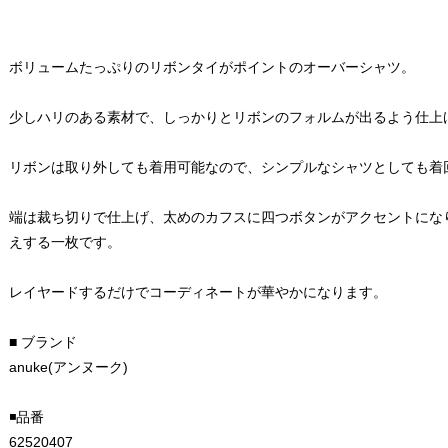
ボリュームたっぷりのリボンタイがポイントのオーバーシャツ。
少しハリのある素材で、しっかりとリボンのフォルムが出るよう仕上
リボンは取り外しても着用可能なので、シンプルなシャツとしても着
端は裁ち切りで仕上げ、太めのカフスに四つボタンがアクセントにな
えする一枚です。
レイヤードするだけでコーディネートが華やかになります。
■ ブランド
anuke(アンヌーク)
◾️品番
62520407