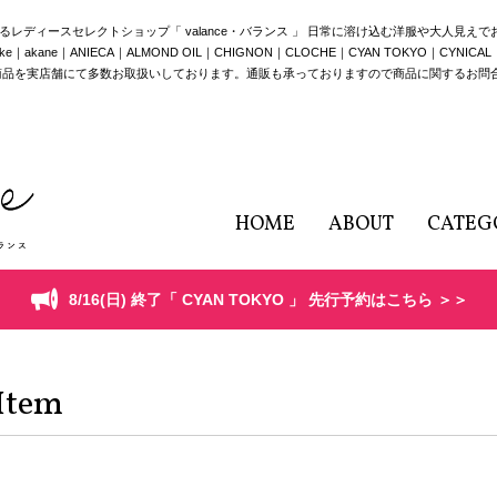
構えるレディースセレクトショップ「 valance・バランス 」 日常に溶け込む洋服や大人見え
e｜ANIECA｜ALMOND OIL｜CHIGNON｜CLOCHE｜CYAN TOKYO｜CYNICAL｜HERE
商品を実店舗にて多数お取扱いしております。通販も承っておりますので商品に関するお問
HOME
ABOUT
CATEG
8/16(日) 終了「 CYAN TOKYO 」 先行予約はこちら ＞＞
Item