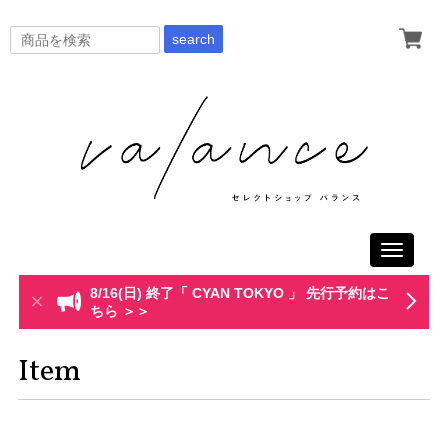
search
Toggle
navigati
8/16(日) 終了「 CYAN TOKYO 」 先行予約はこ
ちら ＞＞
Item