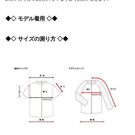
◆◇ モデル着用 ◇◆
◆◇ サイズの測り方 ◇◆