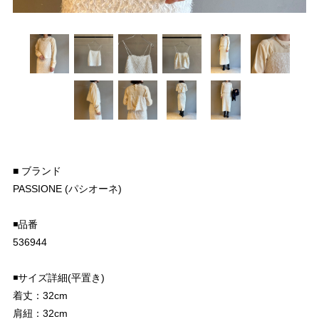
■ ブランド
PASSIONE (パシオーネ)
◾️品番
536944
◾️サイズ詳細(平置き)
着丈：32cm
肩紐：32cm