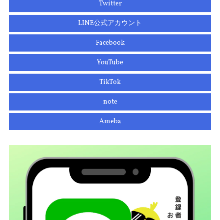
Twitter
LINE公式アカウント
Facebook
YouTube
TikTok
note
Ameba