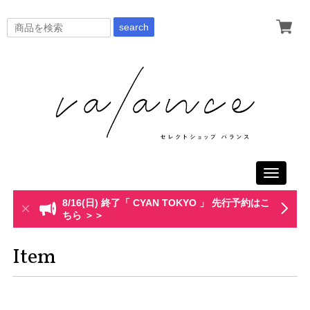
search
Toggle
navigati
8/16(日) 終了「 CYAN TOKYO 」 先行予約はこ
ちら ＞＞
Item