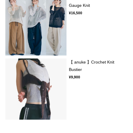
Gauge Knit
¥16,500
【 anuke 】Crochet Knit
Bustier
¥9,900