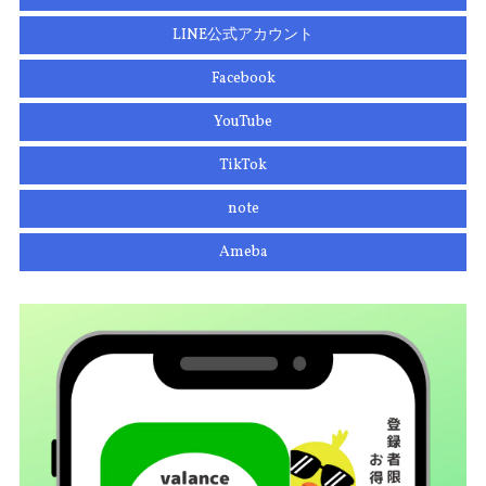
LINE公式アカウント
Facebook
YouTube
TikTok
note
Ameba