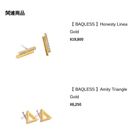
関連商品
【 BAQLESS 】Honesty Linea
Gold
¥19,800
【 BAQLESS 】Amity Triangle
Gold
¥8,250