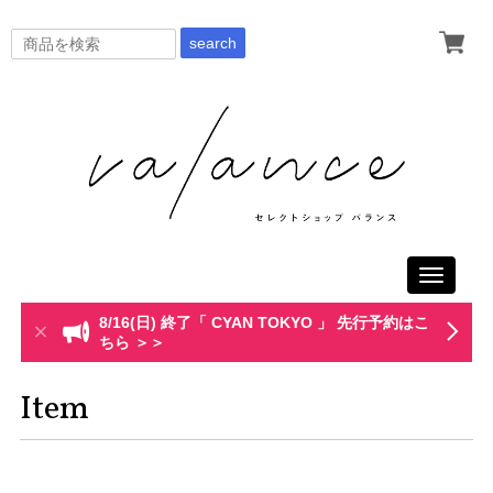
search
Toggle
navigati
8/16(日) 終了「 CYAN TOKYO 」 先行予約はこ
ちら ＞＞
Item