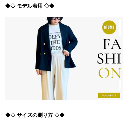
◆◇ モデル着用 ◇◆
◆◇ サイズの測り方 ◇◆