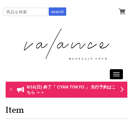
search
Toggle
navigati
8/16(日) 終了「 CYAN TOKYO 」 先行予約はこ
ちら ＞＞
Item