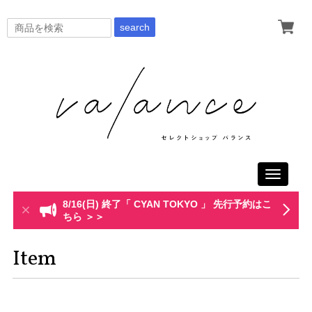
search
Toggle
navigati
8/16(日) 終了「 CYAN TOKYO 」 先行予約はこ
ちら ＞＞
Item