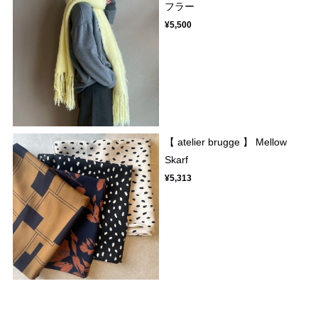
フラー
¥5,500
【 atelier brugge 】 Mellow
Skarf
¥5,313