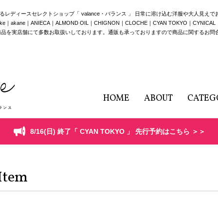
構えるレディースセレクトショップ「 valance・バランス 」 日常に溶け込む洋服や大人見え
e｜ANIECA｜ALMOND OIL｜CHIGNON｜CLOCHE｜CYAN TOKYO｜CYNICAL｜HERE
商品を実店舗にて多数お取扱いしております。通販も承っておりますので商品に関するお問
HOME
ABOUT
CATEG
8/16(日) 終了「 CYAN TOKYO 」 先行予約はこちら ＞＞
Item