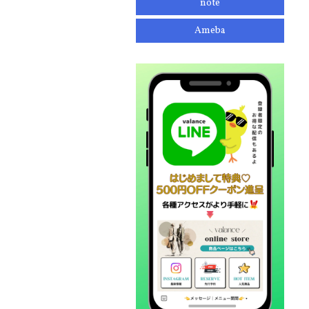
note
Ameba