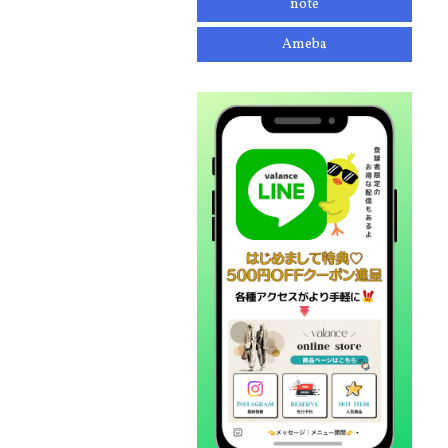
note
Ameba