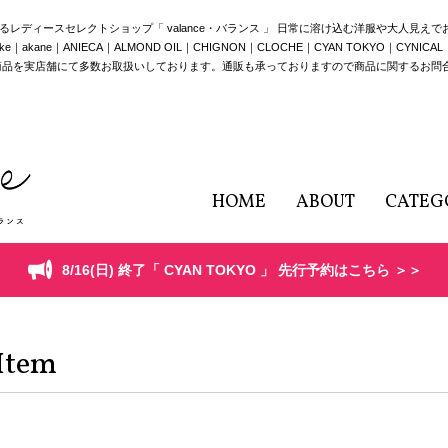
構えるレディースセレクトショップ「 valance・バランス 」 日常に溶け込む洋服や大人見え
e｜ANIECA｜ALMOND OIL｜CHIGNON｜CLOCHE｜CYAN TOKYO｜CYNICAL｜HERE
商品を実店舗にて多数お取扱いしております。通販も承っておりますので商品に関するお問
HOME
ABOUT
CATEG
8/16(日) 終了「 CYAN TOKYO 」 先行予約はこちら ＞＞
Item