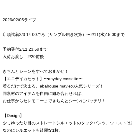
2026/02/05ライブ
店頭試着2/3 14:00ごろ（サンプル届き次第）〜2/11(水)15:00まで
予約受付2/11 23:59まで
入荷お渡し 2/20前後
きちんとシーンをすべておまかせ！
【エニデイカセット】〜anyday cassette〜
着るだけで決まる、abahouse mavieの人気シリーズ！
同素材のアイテムを自由に組み合わせれば、
お仕事からセレモニーまできちんとシーンにバッチリ！
【Design】
少しゆったり目のストレートシルエットのタックパンツ。ウエストは
なのにシルエットも綺麗な1枚。