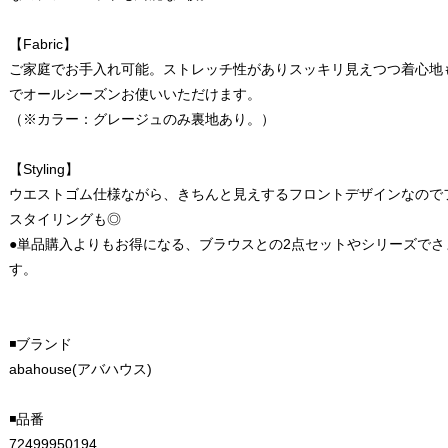
【Fabric】
ご家庭でお手入れ可能。ストレッチ性がありスッキリ見えつつ着心地
でオールシーズンお使いいただけます。
（※カラー：グレージュのみ裏地あり。）
【Styling】
ウエストゴム仕様ながら、きちんと見えするフロントデザインなので
スタイリングも◎
●単品購入よりもお得になる、ブラウスとの2点セットやシリーズで
す。
◾️ブランド
abahouse(アバハウス)
◾️品番
72499950194