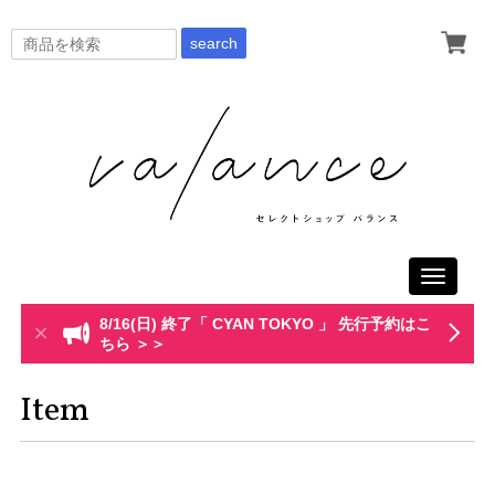
search
Toggle
navigati
8/16(日) 終了「 CYAN TOKYO 」 先行予約はこ
ちら ＞＞
Item