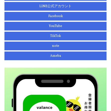
LINE公式アカウント
Facebook
YouTube
TikTok
note
Ameba