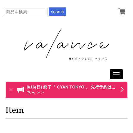
search
Toggle
navigati
8/16(日) 終了「 CYAN TOKYO 」 先行予約はこ
ちら ＞＞
Item