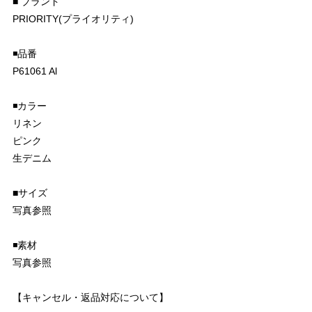
■ ブランド
PRIORITY(プライオリティ)
◾️品番
P61061 Al
◾️カラー
リネン
ピンク
生デニム
■サイズ
写真参照
◾️素材
写真参照
【キャンセル・返品対応について】