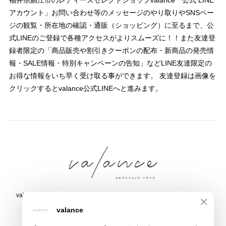
福井県鯖江市のレディースセレクトショップvalance「公式 LINE
アカウント」お問い合わせ等のメッセージのやり取りやSNSペー
ジの観覧・所在地の確認・通販（ショッピング）に至るまで、公
式LINEのご登録で各種アクセスがよりスムーズに！！また友達登
録者限定の「商品販売や割引きクーポンの配布・新商品の発売情
報・SALE情報・特別キャンペーンの告知」などLINE友達限定の
お得な情報をいち早く受け取る事ができます。 友達登録は画像を
クリックするとvalance公式LINEへと進みます。
valance 福井｜レディース セレクトショップ｜ファッション通販サイト
福井県鯖江市三六町1丁目1507
TEL:0778-51-5445