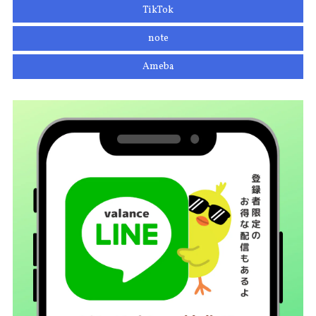
TikTok
note
Ameba