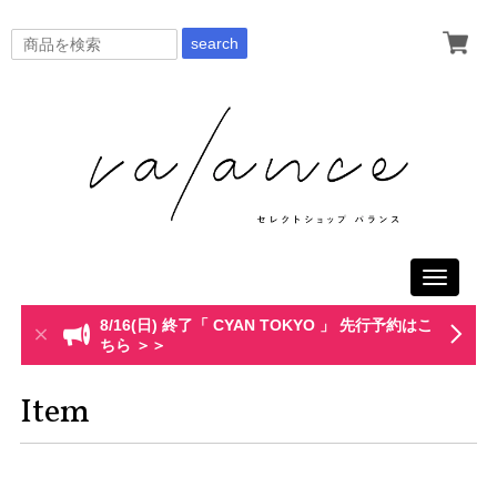
search
Toggle
navigati
8/16(日) 終了「 CYAN TOKYO 」 先行予約はこ
ちら ＞＞
Item