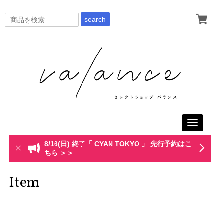
search
Toggle
navigati
8/16(日) 終了「 CYAN TOKYO 」 先行予約はこ
ちら ＞＞
Item