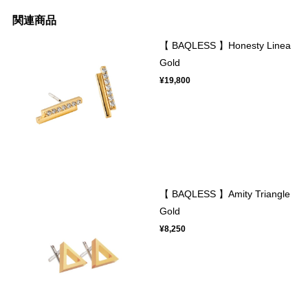
関連商品
【 BAQLESS 】Honesty Linea
Gold
¥19,800
【 BAQLESS 】Amity Triangle
Gold
¥8,250