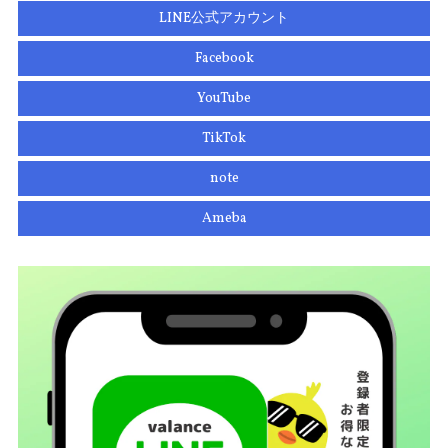
LINE公式アカウント
Facebook
YouTube
TikTok
note
Ameba