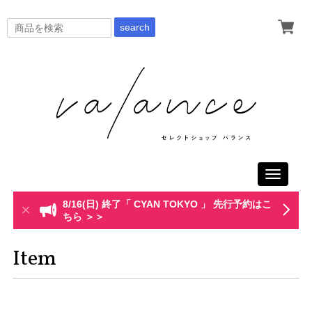
search
Toggle
navigati
8/16(日) 終了「 CYAN TOKYO 」 先行予約はこ
ちら ＞＞
Item