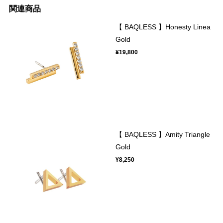
関連商品
【 BAQLESS 】Honesty Linea
Gold
¥19,800
【 BAQLESS 】Amity Triangle
Gold
¥8,250