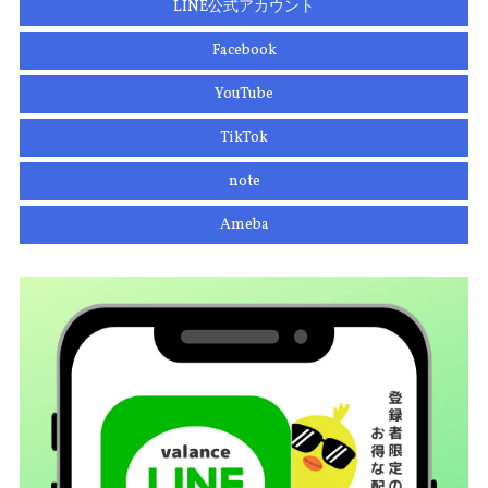
LINE公式アカウント
Facebook
YouTube
TikTok
note
Ameba