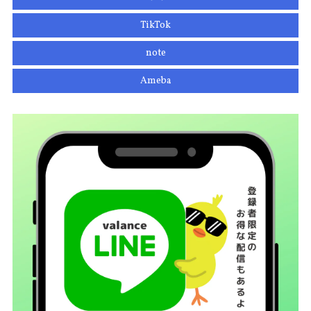
TikTok
note
Ameba