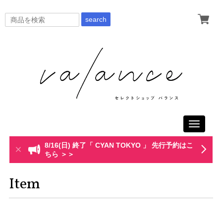
search
Toggle
navigati
8/16(日) 終了「 CYAN TOKYO 」 先行予約はこ
ちら ＞＞
Item